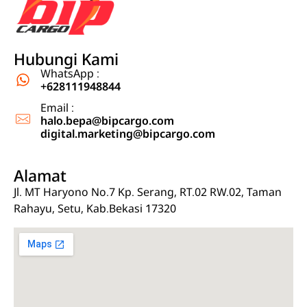
Ekspedisi Jakarta Kalimantan, Ekspedisi Jakarta Sulawesi
Ekspedisi cargo jasa pengiriman barang dari Jakarta, Jabodetabek ke Kalimantan dan Sulawesi
Hubungi Kami
WhatsApp :
+628111948844
Email :
halo.bepa@bipcargo.com
digital.marketing@bipcargo.com
Alamat
Jl. MT Haryono No.7 Kp. Serang, RT.02 RW.02, Taman
Rahayu, Setu, Kab.Bekasi 17320