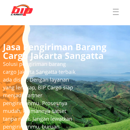
Ekspedisi Jakarta Kalimantan, Ekspedisi Jakarta Sulawesi
Ekspedisi cargo jasa pengiriman barang dari Jakarta, Jabodetabek ke Kalimantan dan Sulawesi
Jasa Pengiriman Barang
Cargo Jakarta Sangatta
Solusi pengiriman barang
cargo Jakarta Sangatta terbaik
ada disini. Dengan layanan
yang lengkap, BIP Cargo siap
menjadi partner
pengirimanmu. Prosesnya
mudah, kirimannya satset
tanpa ribet. Jangan lewatkan
pengirimanmu,
buruan