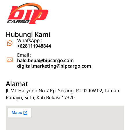
Ekspedisi Jakarta Kalimantan, Ekspedisi Jakarta Sulawesi
Ekspedisi cargo jasa pengiriman barang dari Jakarta, Jabodetabek ke Kalimantan dan Sulawesi
Hubungi Kami
WhatsApp :
+628111948844
Email :
halo.bepa@bipcargo.com
digital.marketing@bipcargo.com
Alamat
Jl. MT Haryono No.7 Kp. Serang, RT.02 RW.02, Taman
Rahayu, Setu, Kab.Bekasi 17320