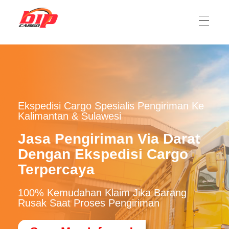
Ekspedisi Jakarta Kalimantan, Ekspedisi Jakarta Sulawesi
Ekspedisi cargo jasa pengiriman barang dari Jakarta, Jabodetabek ke Kalimantan dan Sulawesi
Ekspedisi Cargo Spesialis Pengiriman Ke
Kalimantan & Sulawesi
Jasa Pengiriman Via Darat
Dengan Ekspedisi Cargo
Terpercaya
100% Kemudahan Klaim Jika Barang
Rusak Saat Proses Pengiriman