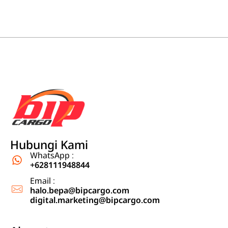
Ekspedisi Jakarta Kalimantan, Ekspedisi Jakarta Sulawesi
Ekspedisi cargo jasa pengiriman barang dari Jakarta, Jabodetabek ke Kalimantan dan Sulawesi
Hubungi Kami
WhatsApp :
+628111948844
Email :
halo.bepa@bipcargo.com
digital.marketing@bipcargo.com