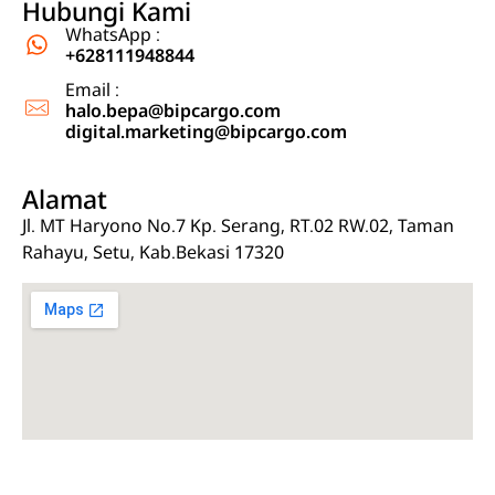
Ekspedisi Jakarta Kalimantan, Ekspedisi Jakarta Sulawesi
Ekspedisi cargo jasa pengiriman barang dari Jakarta, Jabodetabek ke Kalimantan dan Sulawesi
Hubungi Kami
WhatsApp :
+628111948844
Email :
halo.bepa@bipcargo.com
digital.marketing@bipcargo.com
Alamat
Jl. MT Haryono No.7 Kp. Serang, RT.02 RW.02, Taman
Rahayu, Setu, Kab.Bekasi 17320